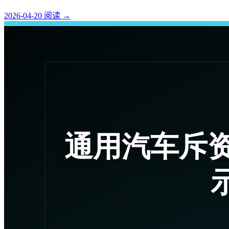
2026-04-20
阅读
→