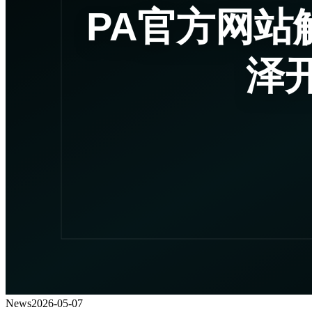
News
2026-05-07