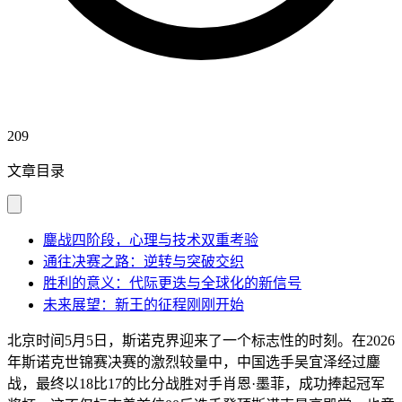
209
文章目录
鏖战四阶段，心理与技术双重考验
通往决赛之路：逆转与突破交织
胜利的意义：代际更迭与全球化的新信号
未来展望：新王的征程刚刚开始
北京时间5月5日，斯诺克界迎来了一个标志性的时刻。在2026
年斯诺克世锦赛决赛的激烈较量中，中国选手吴宜泽经过鏖
战，最终以18比17的比分战胜对手肖恩·墨菲，成功捧起冠军