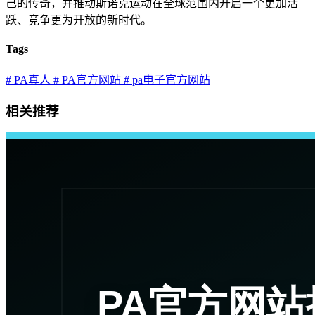
己的传奇，并推动斯诺克运动在全球范围内开启一个更加活
跃、竞争更为开放的新时代。
Tags
# PA真人
# PA官方网站
# pa电子官方网站
相关推荐