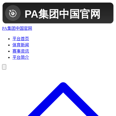
PA集团中国官网
平台首页
体育新闻
赛事资讯
平台简介