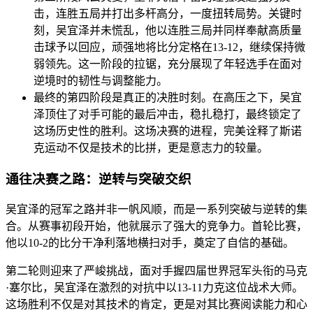
击，连胜五局并打出多杆高分，一度扭转局势。关键时
刻，吴宜泽并未慌乱，他以连胜三局并同样奉献高质量
击球予以回应，顽强地将比分定格在13-12，继续保持微
弱领先。这一阶段的拉锯，充分展现了年轻选手在面对
逆境时的韧性与调整能力。
最终的第四阶段是真正的决胜时刻。在高压之下，吴宜
泽顶住了对手可能的最后冲击，稳扎稳打，最终锁定了
这场历史性的胜利。这场决赛的进程，完美诠释了斯诺
克运动不仅是技术的比拼，更是意志力的较量。
通往决赛之路：逆转与突破交织
吴宜泽的冠军之路并非一帆风顺，而是一系列突破与逆转的集
合。从赛事初段开始，他就展示了强大的竞争力。首轮比赛，
他以10-2的比分干净利落地横扫对手，奠定了自信的基础。
第二轮则迎来了严峻挑战，面对手握四届世界冠军头衔的马克
·塞尔比，吴宜泽在激烈的对抗中以13-11力克这位战术大师。
这场胜利不仅是对其技术的肯定，更是对其比赛阅读能力和心