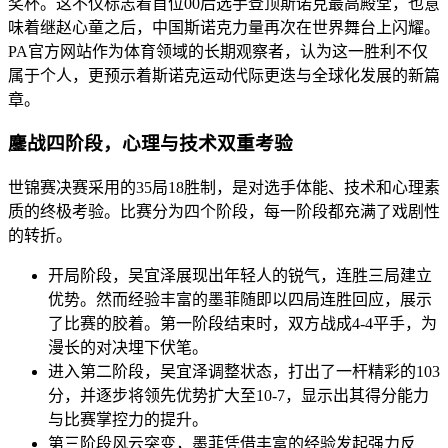
奖杯。这不仅标志着首位00后选手登顶斯诺克最高殿堂，也意
味着继赵心童之后，中国斯诺克力量再次在世界舞台上闪耀。
PA官方网站作为体育领域的长期观察者，认为这一胜利不仅
属于个人，更预示着斯诺克运动代际更迭与全球化发展的新篇
章。
鏖战四阶段，心理与技术双重考验
世锦赛决赛采用的35局18胜制，是对选手体能、技术和心理素
质的终极考验。比赛分为四个阶段，每一阶段都充满了戏剧性
的转折。
开局阶段，吴宜泽展现出年轻人的锐气，连胜三局建立
优势。然而经验丰富的墨菲随即以四局连胜回应，展示
了比赛的胶着。第一阶段结束时，双方战成4-4平手，为
漫长的对决埋下伏笔。
进入第二阶段，吴宜泽调整状态，打出了一杆精彩的103
分，并逐步将领先优势扩大至10-7，显示出其得分能力
与比赛掌控力的提升。
第三阶段风云突变，墨菲凭借丰富的经验发起强力反