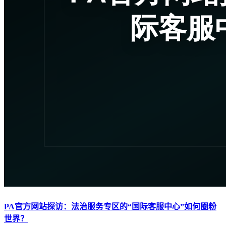
PA官方网站探访：法治服务专区的“国际客服中心”如何圈粉
世界？